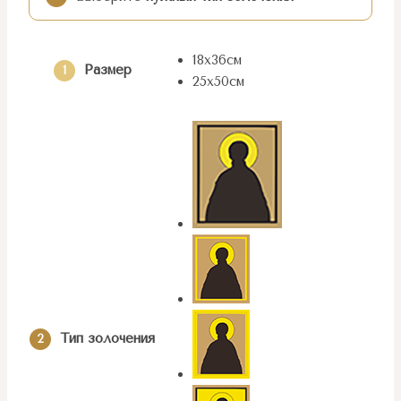
18х36см
Размер
1
25х50см
Тип золочения
2